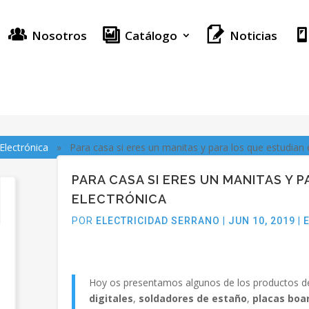
Nosotros
Noticias
Catálogo
Electrónica
»
Para casa si eres un manitas y para los que estudian 
PARA CASA SI ERES UN MANITAS Y 
ELECTRÓNICA
POR
ELECTRICIDAD SERRANO
|
JUN 10, 2019
|
Hoy os presentamos algunos de los productos d
digitales
,
soldadores de estaño
,
placas boa