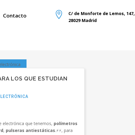

C/ de Monforte de Lemos, 147,
Contacto
28029 Madrid
electrónica
PARA LOS QUE ESTUDIAN
ELECTRÓNICA
e electrónica que tenemos,
polímetros
rd
,
pulseras antiestáticas
.
⚡️
⚡️
, para