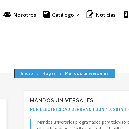
Nosotros
Noticias
Catálogo
Inicio
»
Hogar
»
Mandos universales
MANDOS UNIVERSALES
POR
ELECTRICIDAD SERRANO
|
JUN 10, 2019
|
Mandos universales programados para televisor
pilas y funcionar,…..fácil y para toda la familia.