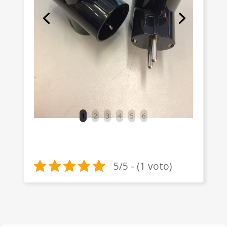
1
2
3
4
5
6
5/5 - (1 voto)