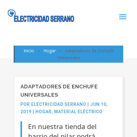
Noticia
Inicio
»
Hogar
»
Adaptadores de Enchufe
Universales
ADAPTADORES DE ENCHUFE
UNIVERSALES
POR
ELECTRICIDAD SERRANO
|
JUN 10,
2019
|
HOGAR
,
MATERIAL ELÉCTRICO
En nuestra tienda del
barrio del pilar podrá